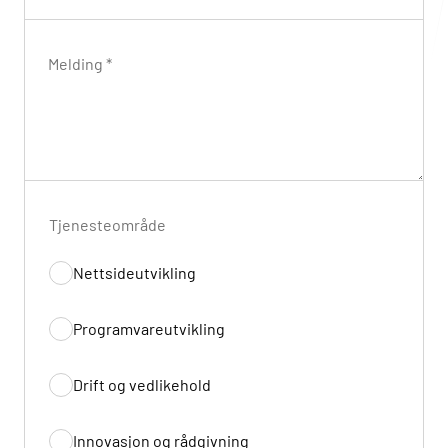
Hjemmekontor
Skrivedbordet med den beste utsikten
Melding *
Nær kaffetrakteren
Terra Tellus
Andre kanaler
Tjenesteområde
Nettsideutvikling
Programvareutvikling
Drift og vedlikehold
Innovasjon og rådgivning