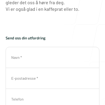
gleder det oss å høre fra deg.
Blogg
Vi er også glad i en kaffeprat eller to.
Om oss
Send oss din utfordring
Navn *
Våre lokasjoner
E-postadresse *
Drammen
Nedre Storgate 3
3015 Drammen
Norway
Telefon