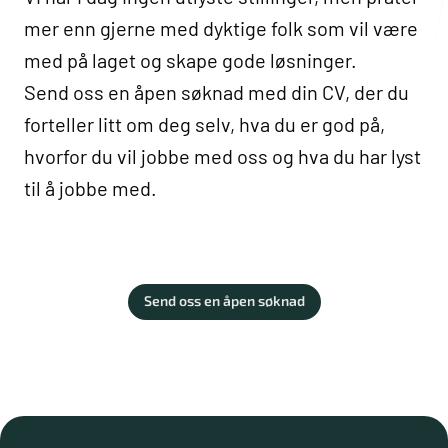
Hjemmekontor
mer enn gjerne med dyktige folk som vil være
Skrivedbordet med den beste utsikten
med på laget og skape gode løsninger.
Nær kaffetrakteren
Terra Tellus
Send oss en åpen søknad med din CV, der du
forteller litt om deg selv, hva du er god på,
Andre kanaler
hvorfor du vil jobbe med oss og hva du har lyst
til å jobbe med.
Send oss en åpen søknad