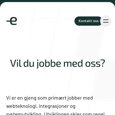
Kontakt oss
Kontakt oss
Prosjekter
Vil du jobbe med oss?
Tjenester
Vi er en gjeng som primært jobber med
webteknologi, integrasjoner og
systemutvikling. Utviklingen skjer som regel