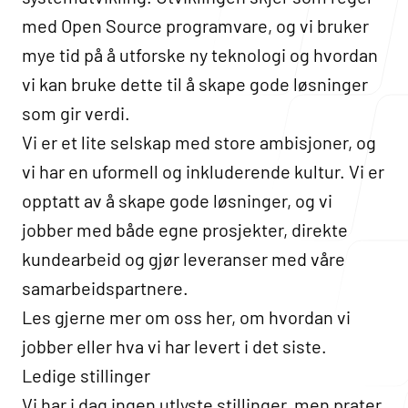
Blogg
med Open Source programvare, og vi bruker
mye tid på å utforske ny teknologi og hvordan
vi kan bruke dette til å skape gode løsninger
som gir verdi.
Om oss
Vi er et lite selskap med store ambisjoner, og
vi har en uformell og inkluderende kultur. Vi er
opptatt av å skape gode løsninger, og vi
jobber med både egne prosjekter, direkte
kundearbeid og gjør leveranser med våre
Våre lokasjoner
samarbeidspartnere.
Drammen
Les gjerne mer
om oss her
, om
hvordan vi
Nedre Storgate 3
jobber
eller hva
vi har levert
i det siste.
3015 Drammen
Norway
Ledige stillinger
Vi har i dag ingen utlyste stillinger, men prater