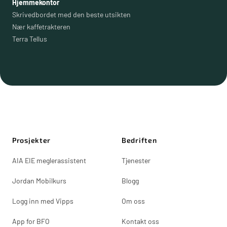
Hjemmekontor
Skrivedbordet med den beste utsikten
Nær kaffetrakteren
Terra Tellus
Prosjekter
Bedriften
AIA EIE meglerassistent
Tjenester
Jordan Mobilkurs
Blogg
Logg inn med Vipps
Om oss
App for BFO
Kontakt oss