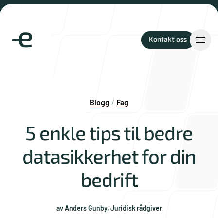
Kontakt oss
Kontakt oss
Blogg
/
Fag
Prosjekter
5 enkle tips til bedre
datasikkerhet for din
Tjenester
bedrift
av
Anders Gunby
,
Juridisk rådgiver