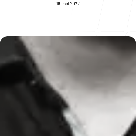
19. mai 2022
Blogg
Om oss
Våre lokasjoner
Drammen
Nedre Storgate 3
3015 Drammen
Norway