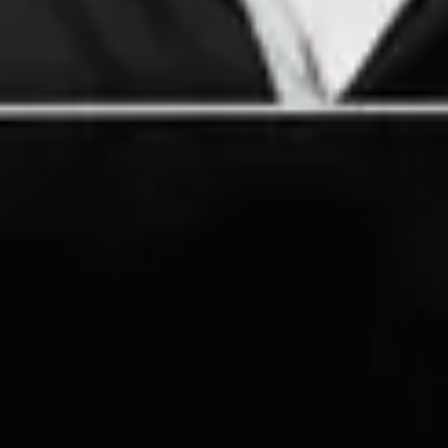
Hjemmekontor
Skrivedbordet med den beste utsikten
Nær kaffetrakteren
Terra Tellus
Andre kanaler